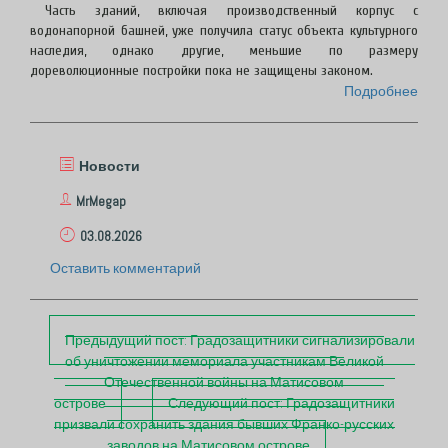
Часть зданий, включая производственный корпус с
водонапорной башней, уже получила статус объекта культурного
наследия, однако другие, меньшие по размеру
дореволюционные постройки пока не защищены законом.
Подробнее
Новости
MrMegap
03.08.2026
Оставить комментарий
П
Предыдущий пост:
Градозащитники сигнализировали
о
об уничтожении мемориала участникам Великой
с
Отечественной войны на Матисовом
т
острове
Следующий пост:
Градозащитники
н
призвали сохранить здания бывших Франко-русских
заводов на Матисовом острове