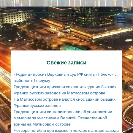
П
е
р
е
й
т
и
к
Свежие записи
с
о
«Родина» просит Верховный суд РФ снять «Яблоко» с
д
выборов в Госдуму
е
Градозащитники призвали сохранить здания бывших
р
Франко-русских заводов на Матисовом острове
ж
а
На Матисовом острове начался снос зданий бывших
н
Франко-русских заводов
и
Градозащитники сигнализировали об уничтожении
ю
мемориала участникам Великой Отечественной
войны на Матисовом острове
Четверо погибли при взрыве и пожаре в ангаре завода