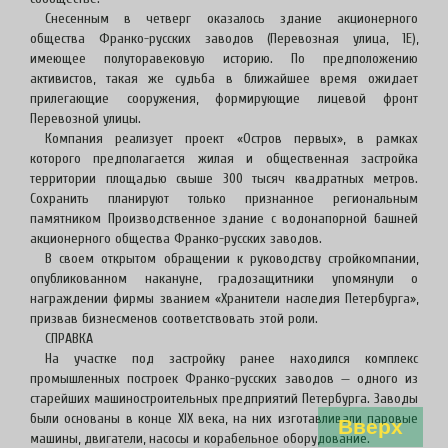
Снесенным в четверг оказалось здание акционерного
общества Франко-русских заводов (Перевозная улица, 1Е),
имеющее полуторавековую историю. По предположению
активистов, такая же судьба в ближайшее время ожидает
прилегающие сооружения, формирующие лицевой фронт
Перевозной улицы.
Компания реализует проект «Остров первых», в рамках
которого предполагается жилая и общественная застройка
территории площадью свыше 300 тысяч квадратных метров.
Сохранить планируют только признанное региональным
памятником Производственное здание с водонапорной башней
акционерного общества Франко-русских заводов.
В своем открытом обращении к руководству стройкомпании,
опубликованном накануне, градозащитники упомянули о
награждении фирмы званием «Хранители наследия Петербурга»,
призвав бизнесменов соответствовать этой роли.
СПРАВКА
На участке под застройку ранее находился комплекс
промышленных построек Франко-русских заводов — одного из
старейших машиностроительных предприятий Петербурга. Заводы
были основаны в конце XIX века, на них изготавливали паровые
Вверх
машины, двигатели, насосы и корабельное оборудование.