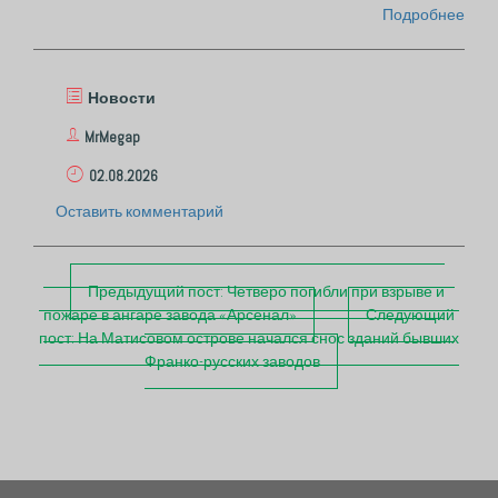
Подробнее
Новости
MrMegap
02.08.2026
Оставить комментарий
П
Предыдущий пост:
Четверо погибли при взрыве и
о
пожаре в ангаре завода «Арсенал»
Следующий
с
пост:
На Матисовом острове начался снос зданий бывших
т
Франко-русских заводов
н
а
в
и
г