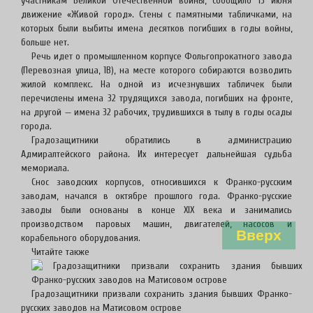
участникам Великой Отечественной войны, сообщило 13 июня
движение «Живой город». Стены с памятными табличками, на
которых были выбиты имена десятков погибших в годы войны,
больше нет.
Речь идет о промышленном корпусе Фольгопрокатного завода
(Перевозная улица, 1В), на месте которого собираются возводить
жилой комплекс. На одной из исчезнувших табличек были
перечислены имена 32 трудящихся завода, погибших на фронте,
на другой — имена 32 рабочих, трудившихся в тылу в годы осады
города.
Градозащитники обратились в администрацию
Адмиралтейского района. Их интересует дальнейшая судьба
мемориала.
Снос заводских корпусов, относившихся к Франко-русским
заводам, начался в октябре прошлого года. Франко-русские
заводы были основаны в конце XIX века и занимались
производством паровых машин, двигателей, насосов и
Вверх
корабельного оборудования.
Читайте также
Градозащитники призвали сохранить здания бывших Франко-
русских заводов на Матисовом острове