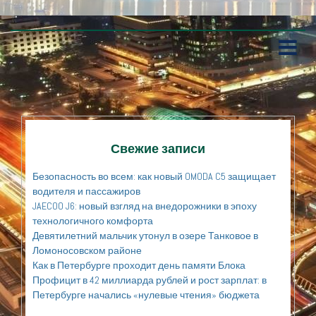
П
е
р
е
й
т
и
к
Свежие записи
с
о
Безопасность во всем: как новый OMODA C5 защищает
д
водителя и пассажиров
е
JAECOO J6: новый взгляд на внедорожники в эпоху
р
технологичного комфорта
ж
а
Девятилетний мальчик утонул в озере Танковое в
н
Ломоносовском районе
и
Как в Петербурге проходит день памяти Блока
ю
Профицит в 42 миллиарда рублей и рост зарплат: в
Петербурге начались «нулевые чтения» бюджета