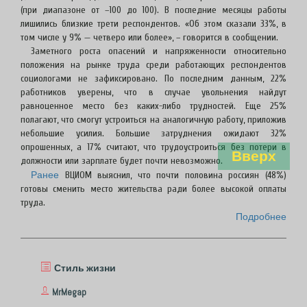
(при диапазоне от –100 до 100). В последние месяцы работы
лишились близкие трети респондентов. «Об этом сказали 33%, в
том числе у 9% — четверо или более», – говорится в сообщении.
Заметного роста опасений и напряженности относительно
положения на рынке труда среди работающих респондентов
социологами не зафиксировано. По последним данным, 22%
работников уверены, что в случае увольнения найдут
равноценное место без каких-либо трудностей. Еще 25%
полагают, что смогут устроиться на аналогичную работу, приложив
небольшие усилия. Большие затруднения ожидают 32%
опрошенных, а 17% считают, что трудоустроиться без потери в
Вверх
должности или зарплате будет почти невозможно.
Ранее
ВЦИОМ выяснил, что почти половина россиян (48%)
готовы сменить место жительства ради более высокой оплаты
труда.
Подробнее
Стиль жизни
MrMegap