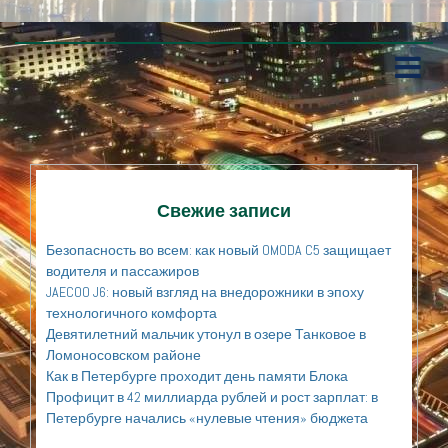
П
е
р
е
й
т
и
к
Свежие записи
с
о
Безопасность во всем: как новый OMODA C5 защищает
д
водителя и пассажиров
е
JAECOO J6: новый взгляд на внедорожники в эпоху
р
технологичного комфорта
ж
а
Девятилетний мальчик утонул в озере Танковое в
н
Ломоносовском районе
и
Как в Петербурге проходит день памяти Блока
ю
Профицит в 42 миллиарда рублей и рост зарплат: в
Петербурге начались «нулевые чтения» бюджета