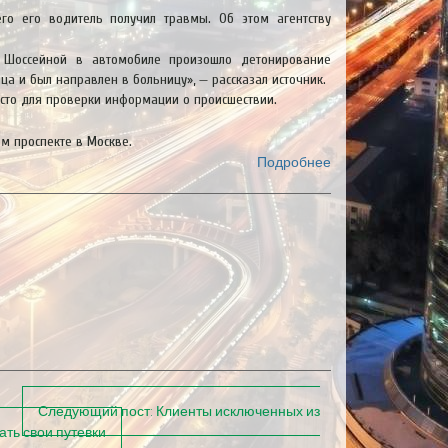
его его водитель получил травмы. Об этом агентству
 Шоссейной в автомобиле произошло детонирование
ца и был направлен в больницу», — рассказал источник.
есто для проверки информации о происшествии.
м проспекте в Москве.
Подробнее
Следующий пост:
Клиенты исключенных из
ть свои путевки