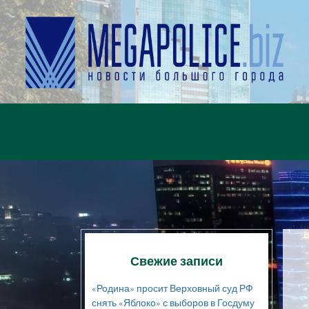
Свежие записи
«Родина» просит Верховный суд РФ
снять «Яблоко» с выборов в Госдуму