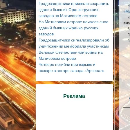
Градозащитники призвали сохранить
Н
здания бывших Франко-русских
«М
заводов на Матисовом острове
«
На Матисовом острове начался снос
акк
зданий бывших Франко-русских
В
заводов
П
Градозащитники сигнализировали об
В
уничтожении мемориала участникам
Великой Отечественной войны на
Матисовом острове
Четверо погибли при взрыве и
пожаре в ангаре завода «Арсенал»
Реклама