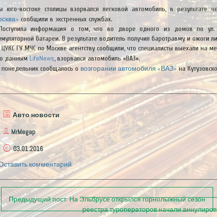
а юго-востоке столицы взорвался легковой автомобиль, в результате ч
осква»
сообщили в экстренных службах.
Поступила информация о том, что во дворе одного из домов по ул.
умуляторной батареи. В результате водитель получил баротравму и ожоги ли
 ЦУКС ГУ МЧС по Москве агентству сообщили, что специалисты выехали на м
LifeNews
о данным
, взорвался автомобиль «ВАЗ».
возгорании автомобиля «ВАЗ»
 понедельник сообщалось о
на Кутузовско
Авто новости
MrMegap
03.01.2016
Оставить комментарий
П
Предыдущий пост:
На Эльбрусе открылся горнолыжный сезон
реестра туроператоров начали аннулирова