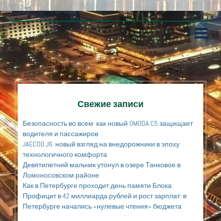
П
е
р
е
й
т
и
к
Свежие записи
с
о
Безопасность во всем: как новый OMODA C5 защищает
д
водителя и пассажиров
е
JAECOO J6: новый взгляд на внедорожники в эпоху
р
технологичного комфорта
ж
а
Девятилетний мальчик утонул в озере Танковое в
н
Ломоносовском районе
и
Как в Петербурге проходит день памяти Блока
ю
Профицит в 42 миллиарда рублей и рост зарплат: в
Петербурге начались «нулевые чтения» бюджета