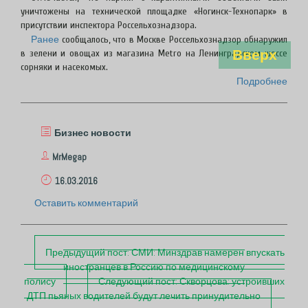
уничтожены на технической площадке «Ногинск-Технопарк» в
присутствии инспектора Россельхознадзора.
Ранее
сообщалось, что в Москве Россельхознадзор обнаружил
Вверх
в зелени и овощах из магазина Metro на Ленинградском шоссе
сорняки и насекомых.
Подробнее
Бизнес новости
MrMegap
16.03.2016
Оставить комментарий
П
Предыдущий пост:
СМИ: Минздрав намерен впускать
о
иностранцев в Россию по медицинскому
с
полису
Следующий пост:
Скворцова: устроивших
т
ДТП пьяных водителей будут лечить принудительно