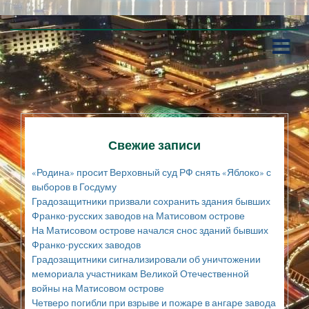
П
е
р
е
й
т
и
к
Свежие записи
с
о
«Родина» просит Верховный суд РФ снять «Яблоко» с
д
выборов в Госдуму
е
Градозащитники призвали сохранить здания бывших
р
Франко-русских заводов на Матисовом острове
ж
а
На Матисовом острове начался снос зданий бывших
н
Франко-русских заводов
и
Градозащитники сигнализировали об уничтожении
ю
мемориала участникам Великой Отечественной
войны на Матисовом острове
Четверо погибли при взрыве и пожаре в ангаре завода