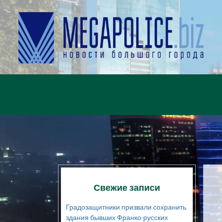
Свежие записи
Градозащитники призвали сохранить
здания бывших Франко-русских