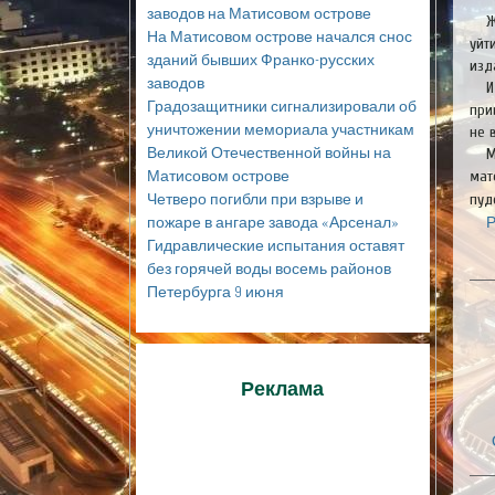
заводов на Матисовом острове
Ж
На Матисовом острове начался снос
уйт
зданий бывших Франко-русских
изд
заводов
И
Градозащитники сигнализировали об
при
уничтожении мемориала участникам
не 
Великой Отечественной войны на
М
Матисовом острове
мат
Четверо погибли при взрыве и
пуд
пожаре в ангаре завода «Арсенал»
Р
Гидравлические испытания оставят
без горячей воды восемь районов
Петербурга 9 июня
Реклама