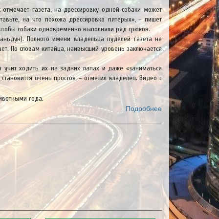
к отмечает газета, на дрессировку одной собаки может
тавьте, на что похожа дрессировка пятерых», – пишет
, чтобы собаки одновременно выполняли ряд трюков.
аньдун). Полного имени владельца пуделей газета не
ает. По словам китайца, наивысший уровень заключается
он учит ходить их на задних лапах и даже «заниматься
становится очень просто», – отметил владелец. Видео с
ивотными года.
Подробнее