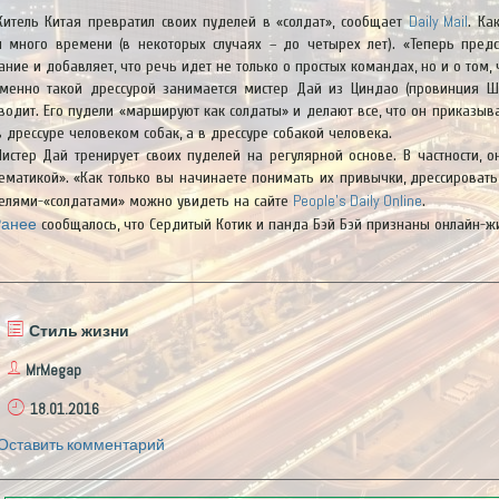
Daily Mail
итель Китая превратил своих пуделей в «солдат», сообщает
. Ка
и много времени (в некоторых случаях – до четырех лет). «Теперь предс
ание и добавляет, что речь идет не только о простых командах, но и о том
менно такой дрессурой занимается мистер Дай из Циндао (провинция Ш
водит. Его пудели «маршируют как солдаты» и делают все, что он приказыв
в дрессуре человеком собак, а в дрессуре собакой человека.
истер Дай тренирует своих пуделей на регулярной основе. В частности, 
ематикой». «Как только вы начинаете понимать их привычки, дрессировать 
People’s Daily Online
елями-«солдатами» можно увидеть на сайте
.
анее
сообщалось, что Сердитый Котик и панда Бэй Бэй признаны онлайн-ж
Стиль жизни
MrMegap
18.01.2016
Оставить комментарий