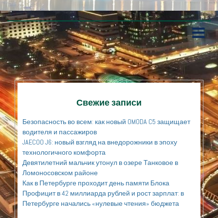
П
е
р
е
й
т
и
к
Свежие записи
с
о
Безопасность во всем: как новый OMODA C5 защищает
д
водителя и пассажиров
е
JAECOO J6: новый взгляд на внедорожники в эпоху
р
технологичного комфорта
ж
а
Девятилетний мальчик утонул в озере Танковое в
н
Ломоносовском районе
и
Как в Петербурге проходит день памяти Блока
ю
Профицит в 42 миллиарда рублей и рост зарплат: в
Петербурге начались «нулевые чтения» бюджета