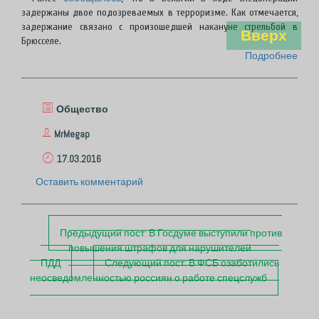
задержаны двое подозреваемых в терроризме. Как отмечается,
задержание связано с произошедшей накануне стрельбой в
Вверх
Брюсселе.
Подробнее
Общество
MrMegap
17.03.2016
Оставить комментарий
П
Предыдущий пост:
В Госдуме выступили против
о
повышения штрафов для нарушителей
с
ПДД
Следующий пост:
В ФСБ озаботились
т
неосведомленностью россиян о работе спецслужб
н
а