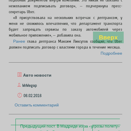
подобных документов внутри компании. Это никак не связано с
нежеланием подписывать договор», — подчеркнула пресс-
секретарь Uber.
«Я присутствовала на нескольких встречах с дептрансом, у
меня не сложилось впечатления, что департамент транспорта
будет запрещать сервисы по заказу автомобилей через
мобильное приложение», — добавила она.
Вверх
Ранее
глава дептранса Максим Ликсутов сообщил, что Uber
должен подписать договор с властями города в течение месяца.
Подробнее
Авто новости
MrMegap
06.02.2016
Оставить комментарий
Предыдущий пост:
В Мадриде из-за «угрозы полету»