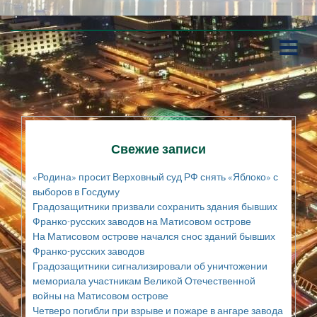
П
е
р
е
й
т
и
к
Свежие записи
с
о
«Родина» просит Верховный суд РФ снять «Яблоко» с
д
выборов в Госдуму
е
Градозащитники призвали сохранить здания бывших
р
Франко-русских заводов на Матисовом острове
ж
а
На Матисовом острове начался снос зданий бывших
н
Франко-русских заводов
и
Градозащитники сигнализировали об уничтожении
ю
мемориала участникам Великой Отечественной
войны на Матисовом острове
Четверо погибли при взрыве и пожаре в ангаре завода