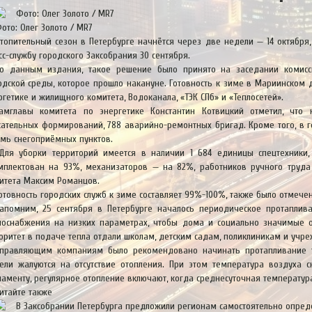
ото: Олег Золото / MR7
топительный сезон в Петербурге начнётся через две недели — 14 октября,
сс-службу городского Заксобрания 30 сентября.
о данным издания, такое решение было принято на заседании комисс
одской среды, которое прошло накануне. Готовность к зиме в Мариинском 
ргетике и жилищного комитета, Водоканала, «ТЭК СПб» и «Теплосетей».
амглавы комитета по энергетике Константин Котвицкий отметил, что 
сательных формирований, 788 аварийно-ремонтных бригад. Кроме того, в г
емь снегоприёмных пунктов.
Для уборки территорий имеется в наличии 1 684 единицы спецтехники,
мплектован на 93%, механизаторов — на 82%, работников ручного труд
итета Максим Романцов.
отовность городских служб к зиме составляет 99%-100%, также было отмече
апомним, 25 сентября в Петербурге началось периодическое протаплив
лоснабжения на низких параметрах, чтобы дома и социально значимые 
оритет в подаче тепла отдали школам, детским садам, поликлиникам и учр
правляющим компаниям было рекомендовано начинать протапливание т
ели жалуются на отсутствие отопления. При этом температура воздуха с
ламенту, регулярное отопление включают, когда среднесуточная температур
итайте также