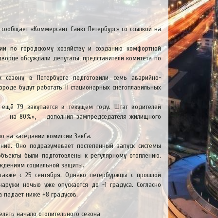
 сообщает «Коммерсант Санкт-Петербург» со ссылкой на
ии по городскому хозяйству и созданию комфортной
дворце обсуждали депутаты, представители комитета по
к сезону в Петербурге подготовили семь аварийно-
ороде будут работать 11 стационарных снегоплавильных
 ещё 79 закупается в текущем году. Штат водителей
а — на 80%», — дополнил зампредседателя жилищного
но на заседании комиссии ЗакСа.
ание. Оно подразумевает постепенный запуск системы
объекты были подготовлены к регулярному отоплению.
еждениям социальной защиты.
акже с 25 сентября. Однако петербуржцы с прошлой
наружи ночью уже опускается до -1 градуса. Согласно
а падает ниже +8 градусов.