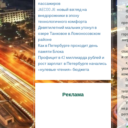
пассажиров
JAECOO J6: новый взгляд на
Ф
внедорожники в эпоху
О
технологичного комфорта
пре
Девятилетний мальчик утонул в
П
озере Танковое в Ломоносовском
гор
районе
эне
Как в Петербурге проходит день
З
спа
памяти Блока
и с
Профицит в 42 миллиарда рублей и
«
рост зарплат: в Петербурге начались
уко
«нулевые чтения» бюджета
ком
Г
Н
теп
Реклама
При
У
нед
рег
Ч