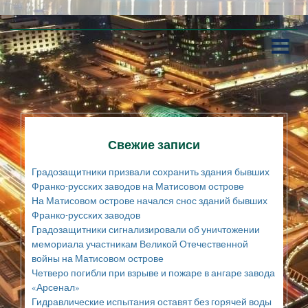
П
е
р
е
й
т
и
к
Свежие записи
с
о
Градозащитники призвали сохранить здания бывших
д
Франко-русских заводов на Матисовом острове
е
На Матисовом острове начался снос зданий бывших
р
Франко-русских заводов
ж
а
Градозащитники сигнализировали об уничтожении
н
мемориала участникам Великой Отечественной
и
войны на Матисовом острове
ю
Четверо погибли при взрыве и пожаре в ангаре завода
«Арсенал»
Гидравлические испытания оставят без горячей воды