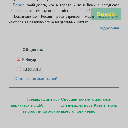
Ранее
сообщалось, что в городе Инте в Коми в результате
аварии в шахте «Интауголь» погиб горнорабочий.
Вверх
Правительство России рассматривает меры ужесточения
контроля за безопасностью на угольных шахтах.
Подробнее
Общество
MrMegap
13.03.2016
Оставить комментарий
П
Предыдущий пост:
Сноуден заявил о желании
о
вернуться в США
Следующий пост:
Козел Тимур
с
выбрал тигра Амура вместо трех невест
т
н