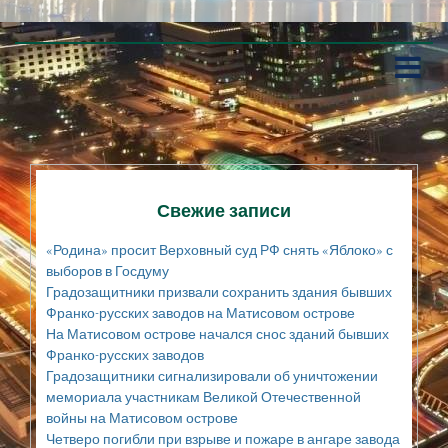
П
е
р
е
й
т
и
к
Свежие записи
с
о
«Родина» просит Верховный суд РФ снять «Яблоко» с
д
выборов в Госдуму
е
Градозащитники призвали сохранить здания бывших
р
Франко-русских заводов на Матисовом острове
ж
а
На Матисовом острове начался снос зданий бывших
н
Франко-русских заводов
и
Градозащитники сигнализировали об уничтожении
ю
мемориала участникам Великой Отечественной
войны на Матисовом острове
Четверо погибли при взрыве и пожаре в ангаре завода