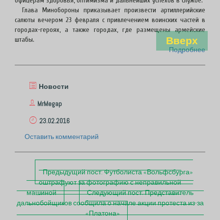
офицерам здоровья, оптимизма и дальнейших успехов в службе.
Глава Минобороны приказывает произвести артиллерийские
салюты вечером 23 февраля с привлечением воинских частей в
городах-героях, а также городах, где размещены армейские
Вверх
штабы.
Подробнее
Новости
MrMegap
23.02.2016
Оставить комментарий
П
Предыдущий пост:
Футболиста «Вольфсбурга»
о
оштрафуют за фотографию с неправильной
с
машиной
Следующий пост:
Представитель
т
дальнобойщиков сообщила о начале акции протеста из-за
«Платона»