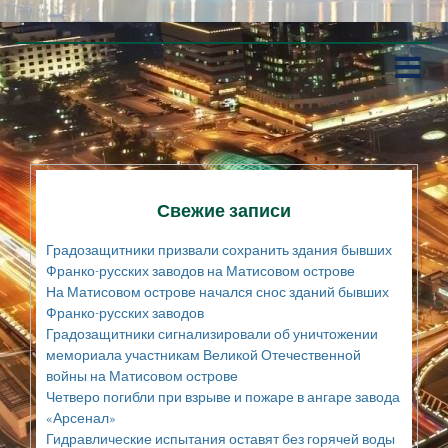
П
е
р
е
й
т
и
к
Свежие записи
с
о
Градозащитники призвали сохранить здания бывших
д
Франко-русских заводов на Матисовом острове
е
На Матисовом острове начался снос зданий бывших
р
Франко-русских заводов
ж
а
Градозащитники сигнализировали об уничтожении
н
мемориала участникам Великой Отечественной
и
войны на Матисовом острове
ю
Четверо погибли при взрыве и пожаре в ангаре завода
«Арсенал»
Гидравлические испытания оставят без горячей воды