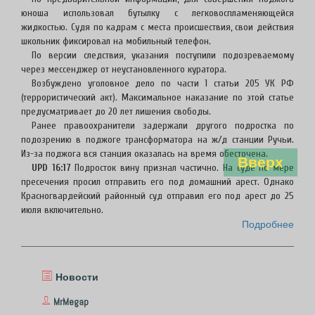
юноша использовал бутылку с легковоспламеняющейся
жидкостью. Судя по кадрам с места происшествия, свои действия
школьник фиксировал на мобильный телефон.
По версии следствия, указания поступили подозреваемому
через мессенджер от неустановленного куратора.
Возбуждено уголовное дело по части 1 статьи 205 УК РФ
(террористический акт). Максимальное наказание по этой статье
предусматривает до 20 лет лишения свободы.
Ранее правоохранители задержали другого подростка по
подозрению в поджоге трансформатора на ж/д станции Ручьи.
Из-за поджога вся станция оказалась на время обесточена.
Вверх
UPD 16:17
Подросток вину признал частично. На суде по мере
пресечения просил отправить его под домашний арест. Однако
Красногвардейский районный суд отправил его под арест до 25
июля включительно.
Подробнее
Новости
MrMegap