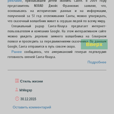
рекламе
, призывавшей детей звонить Санте. В 2009 году
представитель NORAD Джойс Франковис заявлял, что,
основываясь на исторических данных и на информации,
полученной за 51 год отслеживания Санты, можно утверждать,
что сказочный волшебник живет в сердцах людей по всему миру.
Специальный радар Санта-Клауса предлагает интернет-
пользователям и компания Google. На этом интерактивном сайте
можно увидеть деревню зимнего волшебника на Северном
полюсе и проследить за передвижениями сказочника. По данным
Вверх
Google, Санта отправится в путь совсем скоро.
Ранее
сообщалось, что американский генерал подтвердил
готовность оленей Санта-Клауса.
Подробнее
Стиль жизни
MrMegap
30.12.2015
Оставить комментарий