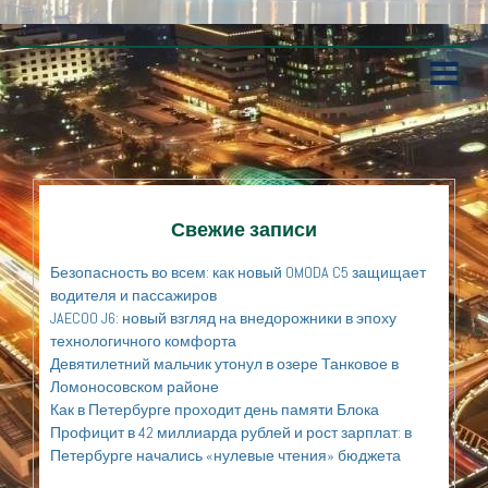
П
е
р
е
й
т
и
к
Свежие записи
с
о
Безопасность во всем: как новый OMODA C5 защищает
д
водителя и пассажиров
е
JAECOO J6: новый взгляд на внедорожники в эпоху
р
технологичного комфорта
ж
а
Девятилетний мальчик утонул в озере Танковое в
н
Ломоносовском районе
и
Как в Петербурге проходит день памяти Блока
ю
Профицит в 42 миллиарда рублей и рост зарплат: в
Петербурге начались «нулевые чтения» бюджета