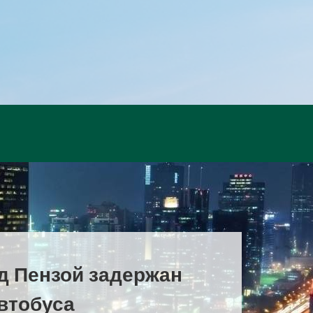
д Пензой задержан
втобуса