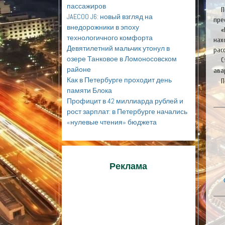
пассажиров
П
JAECOO J6: новый взгляд на
пре
внедорожники в эпоху
«
технологичного комфорта
нах
Девятилетний мальчик утонул в
рас
озере Танковое в Ломоносовском
С
районе
ава
Как в Петербурге проходит день
П
памяти Блока
Профицит в 42 миллиарда рублей и
рост зарплат: в Петербурге начались
«нулевые чтения» бюджета
Реклама