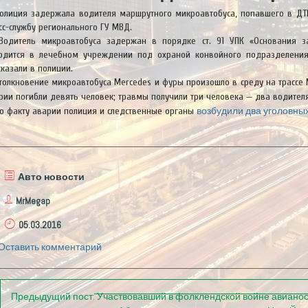
олиция задержала водителя маршрутного микроавтобуса, попавшего в ДТ
сс-службу регионального ГУ МВД.
Водитель микроавтобуса задержан в порядке ст. 91 УПК «Основания 
одится в лечебном учреждении под охраной конвойного подразделения 
сказали в полиции.
толкновение микроавтобуса Mercedes и фуры произошло в среду на трассе 
рии погибли девять человек; травмы получили три человека — два водите
возбудили два уголовны
о факту аварии полиция и следственные органы
Авто новости
MrMegap
05.03.2016
Оставить комментарий
Предыдущий пост:
Участвовавший в фолклендской войне авианос