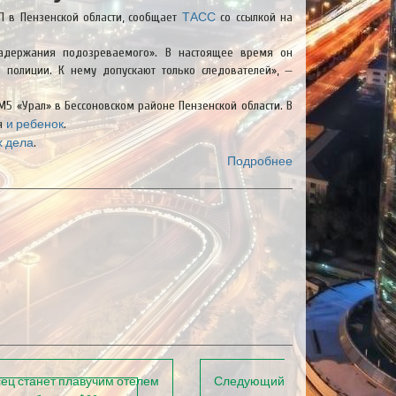
ТАСС
П в Пензенской области, сообщает
со ссылкой на
задержания подозреваемого». В настоящее время он
полиции. К нему допускают только следователей», —
М5 «Урал» в Бессоновском районе Пензенской области. В
и ребенок
ля
.
х дела
.
Подробнее
ец станет плавучим отелем
Следующий