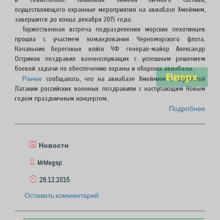
осуществляющего охранные мероприятия на авиабазе Хмеймим,
завершится до конца декабря 2015 года.
Торжественная встреча подразделения морских пехотинцев
прошла с участием командования Черноморского флота.
Начальник береговых войск ЧФ генерал-майор Александр
Остриков поздравил военнослужащих с успешным решением
боевой задачи по обеспечению охраны и обороны авиабазы.
Вверх
Ранее
сообщалось, что на авиабазе Хмеймим в сирийской
Латакии российских военных поздравили с наступающим Новым
годом праздничным концертом.
Подробнее
Новости
MrMegap
28.12.2015
Оставить комментарий