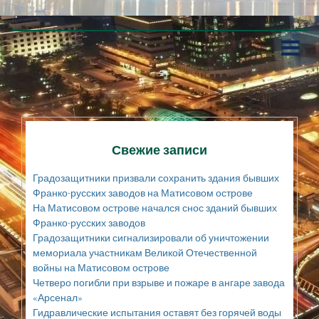
П
е
р
е
й
т
и
к
Свежие записи
с
о
Градозащитники призвали сохранить здания бывших
д
Франко-русских заводов на Матисовом острове
е
На Матисовом острове начался снос зданий бывших
р
Франко-русских заводов
ж
а
Градозащитники сигнализировали об уничтожении
н
мемориала участникам Великой Отечественной
и
войны на Матисовом острове
ю
Четверо погибли при взрыве и пожаре в ангаре завода
«Арсенал»
Гидравлические испытания оставят без горячей воды