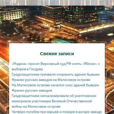
П
е
р
е
й
т
и
к
Свежие записи
с
о
«Родина» просит Верховный суд РФ снять «Яблоко» с
д
выборов в Госдуму
е
Градозащитники призвали сохранить здания бывших
р
Франко-русских заводов на Матисовом острове
ж
а
На Матисовом острове начался снос зданий бывших
н
Франко-русских заводов
и
Градозащитники сигнализировали об уничтожении
ю
мемориала участникам Великой Отечественной
войны на Матисовом острове
Четверо погибли при взрыве и пожаре в ангаре завода