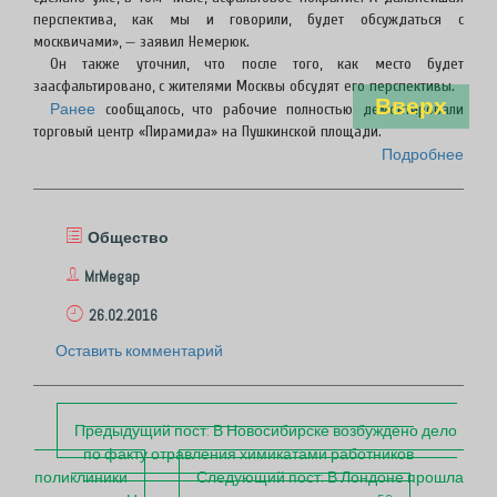
перспектива, как мы и говорили, будет обсуждаться с
москвичами», — заявил Немерюк.
Он также уточнил, что после того, как место будет
заасфальтировано, с жителями Москвы обсудят его перспективы.
Вверх
Ранее
сообщалось, что рабочие полностью демонтировали
торговый центр «Пирамида» на Пушкинской площади.
Подробнее
Общество
MrMegap
26.02.2016
Оставить комментарий
П
Предыдущий пост:
В Новосибирске возбуждено дело
о
по факту отравления химикатами работников
поликлиники
Следующий пост:
В Лондоне прошла