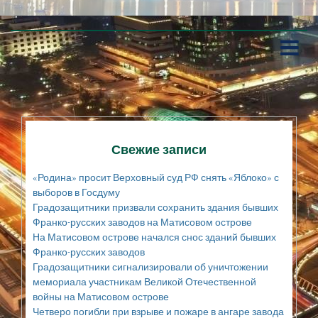
П
е
р
е
й
т
и
к
Свежие записи
с
о
«Родина» просит Верховный суд РФ снять «Яблоко» с
д
выборов в Госдуму
е
Градозащитники призвали сохранить здания бывших
р
Франко-русских заводов на Матисовом острове
ж
а
На Матисовом острове начался снос зданий бывших
н
Франко-русских заводов
и
Градозащитники сигнализировали об уничтожении
ю
мемориала участникам Великой Отечественной
войны на Матисовом острове
Четверо погибли при взрыве и пожаре в ангаре завода