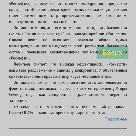
«Роснефти», в отличие от многих конкурентов, предельно
прозрачна. «В то же время другие компании маскируют доходы
своего топ-менеджмента, распределяя их по различным статьям,
и не скрывают этого», — сказал Леонтьев.
Он также отметил, что по итогам прошлого года вся банковская
система России показала прибыль, равную прибыли «Роснефти».
Однако никто не выясняет, насколько общая сумма
вознаграждения топ-менеджеров всей российской банковской
Вверх
системы превышает вознаграждение топ-менеджеров одной
«Роснефти».
Леонтьев считает, что высокая эффективность «Роснефти»
вызывает раздражение и зависть у конкурентов. А объявленный
приватизационный процесс стимулирует медийные атаки.
Он также напомнил, что компания ведет свою деятельность на
фоне санкций, относящихся персонально к ее президенту Игорю
Сечину, тогда как конкурентов ограничительные меры на
затронули.
«Означает ли это, что деятельность этих компаний устраивает
Госдеп США?» — заключил пресс-секретарь «Роснефти».
Подробнее