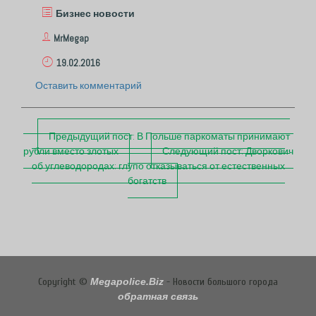
Бизнес новости
MrMegap
19.02.2016
Оставить комментарий
П
Предыдущий пост:
В Польше паркоматы принимают
о
рубли вместо злотых
Следующий пост:
Дворкович
с
об углеводородах: глупо отказываться от естественных
т
богатств
н
а
в
и
г
а
ц
Copyright ©
Megapolice.Biz
- Новости большого города
и
обратная связь