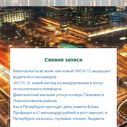
П
е
р
е
й
т
и
к
Свежие записи
с
о
Безопасность во всем: как новый OMODA C5 защищает
д
водителя и пассажиров
е
JAECOO J6: новый взгляд на внедорожники в эпоху
р
технологичного комфорта
ж
а
Девятилетний мальчик утонул в озере Танковое в
н
Ломоносовском районе
и
Как в Петербурге проходит день памяти Блока
ю
Профицит в 42 миллиарда рублей и рост зарплат: в
Петербурге начались «нулевые чтения» бюджета