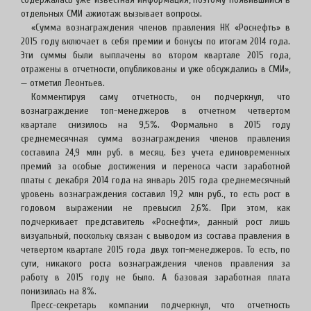
отдельных СМИ ажиотаж вызывает вопросы.
«Сумма вознаграждения членов правления НК «Роснефть» в
2015 году включает в себя премии и бонусы по итогам 2014 года.
Эти суммы были выплачены во втором квартале 2015 года,
отражены в отчетности, опубликованы и уже обсуждались в СМИ»,
— отметил Леонтьев.
Комментируя саму отчетность, он подчеркнул, что
вознаграждение топ-менеджеров в отчетном четвертом
квартале снизилось на 9,5%. Формально в 2015 году
среднемесячная сумма вознаграждения членов правления
составила 24,9 млн руб. в месяц. Без учета единовременных
премий за особые достижения и переноса части заработной
платы с декабря 2014 года на январь 2015 года среднемесячный
уровень вознаграждения составил 19,2 млн руб., то есть рост в
годовом выражении не превысил 2,6%. При этом, как
подчеркивает представитель «Роснефти», данный рост лишь
визуальный, поскольку связан с выводом из состава правления в
четвертом квартале 2015 года двух топ-менеджеров. То есть, по
сути, никакого роста вознаграждения членов правления за
работу в 2015 году не было. А базовая заработная плата
понизилась на 8%.
Пресс-секретарь компании подчеркнул, что отчетность