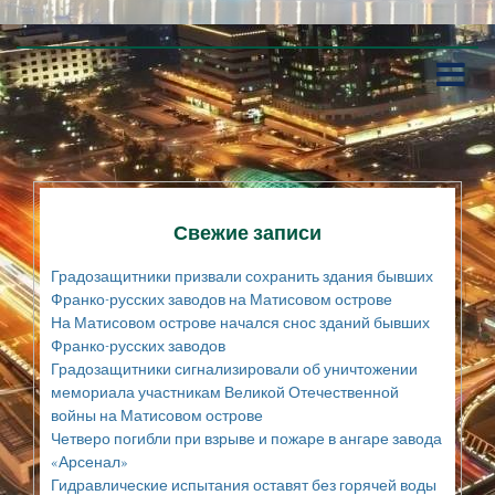
П
е
р
е
й
т
и
к
Свежие записи
с
о
Градозащитники призвали сохранить здания бывших
д
Франко-русских заводов на Матисовом острове
е
На Матисовом острове начался снос зданий бывших
р
Франко-русских заводов
ж
а
Градозащитники сигнализировали об уничтожении
н
мемориала участникам Великой Отечественной
и
войны на Матисовом острове
ю
Четверо погибли при взрыве и пожаре в ангаре завода
«Арсенал»
Гидравлические испытания оставят без горячей воды