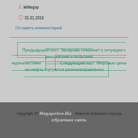
MrMegap
01.01.2016
Оставить комментарий
П
Предыдущий пост:
Захарова сожалеет о ситуации с
о
российским и польским
с
журналистами
Следующий пост:
Мировые цены
т
на нефть торгуются разнонаправленно
н
а
в
и
г
а
ц
Copyright ©
Megapolice.Biz
- Новости большого города
и
обратная связь
и