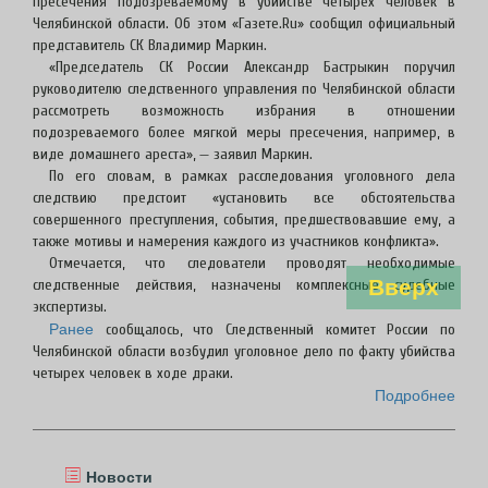
пресечения подозреваемому в убийстве четырех человек в
Челябинской области. Об этом «Газете.Ru» сообщил официальный
представитель СК Владимир Маркин.
«Председатель СК России Александр Бастрыкин поручил
руководителю следственного управления по Челябинской области
рассмотреть возможность избрания в отношении
подозреваемого более мягкой меры пресечения, например, в
виде домашнего ареста», — заявил Маркин.
По его словам, в рамках расследования уголовного дела
следствию предстоит «установить все обстоятельства
совершенного преступления, события, предшествовавшие ему, а
также мотивы и намерения каждого из участников конфликта».
Отмечается, что следователи проводят необходимые
Вверх
следственные действия, назначены комплексные судебные
экспертизы.
Ранее
сообщалось, что Следственный комитет России по
Челябинской области возбудил уголовное дело по факту убийства
четырех человек в ходе драки.
Подробнее
Новости