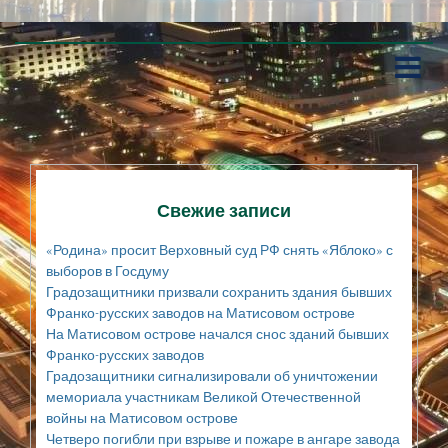
П
е
р
е
й
т
и
к
Свежие записи
с
о
«Родина» просит Верховный суд РФ снять «Яблоко» с
д
выборов в Госдуму
е
Градозащитники призвали сохранить здания бывших
р
Франко-русских заводов на Матисовом острове
ж
а
На Матисовом острове начался снос зданий бывших
н
Франко-русских заводов
и
Градозащитники сигнализировали об уничтожении
ю
мемориала участникам Великой Отечественной
войны на Матисовом острове
Четверо погибли при взрыве и пожаре в ангаре завода