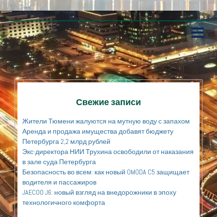
П
е
р
е
й
т
и
к
Свежие записи
с
о
Жители Тюмени жалуются на мутную воду с запахом
д
Аренда и продажа имущества добавят бюджету
е
Петербурга 2,2 млрд рублей
р
Экс-директора НИИ Трухина освободили от наказания
ж
а
в зале суда Петербурга
н
Безопасность во всем: как новый OMODA C5 защищает
и
водителя и пассажиров
ю
JAECOO J6: новый взгляд на внедорожники в эпоху
технологичного комфорта