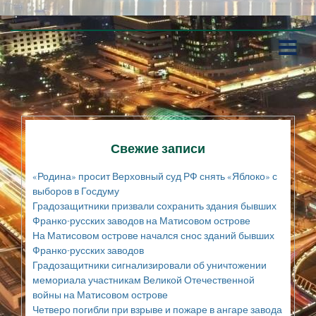
П
е
р
е
й
т
и
к
Свежие записи
с
о
«Родина» просит Верховный суд РФ снять «Яблоко» с
д
выборов в Госдуму
е
Градозащитники призвали сохранить здания бывших
р
Франко-русских заводов на Матисовом острове
ж
а
На Матисовом острове начался снос зданий бывших
н
Франко-русских заводов
и
Градозащитники сигнализировали об уничтожении
ю
мемориала участникам Великой Отечественной
войны на Матисовом острове
Четверо погибли при взрыве и пожаре в ангаре завода