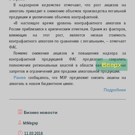
В надзорном ведомстве отмечают, что рост акцизов на
алкоголь приводит к снижению объемов производства легальной
продукции и увеличению объемов контрафактной.
«В настоящее время уровень контрафактного алкоголя в
России приблизился к критическим отметкам. Одним из факторов,
влияющих на этот рост, является низкая стоимость
контрафактного алкоголя по сравнению с легальным», — отмечает
ФАС.
Помимо снижения акцизов и повышения надзора за
контрафактной продукцией ФАС предлагает сократить
Вверх
полномочия региональных властей в области введения новых
запретов и ограничений для продажи алкогольной продукции.
Ранее
сообщалось, что МЭР предложит снизить акцизы на
алкоголь в новом бюджетном цикле.
Подробнее
Бизнес новости
MrMegap
11.03.2016