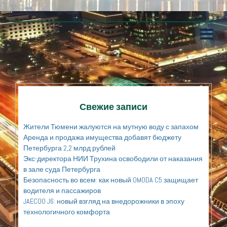
П
е
р
е
й
т
и
к
Свежие записи
с
о
Жители Тюмени жалуются на мутную воду с запахом
д
Аренда и продажа имущества добавят бюджету
е
Петербурга 2,2 млрд рублей
р
Экс-директора НИИ Трухина освободили от наказания
ж
а
в зале суда Петербурга
н
Безопасность во всем: как новый OMODA C5 защищает
и
водителя и пассажиров
ю
JAECOO J6: новый взгляд на внедорожники в эпоху
технологичного комфорта