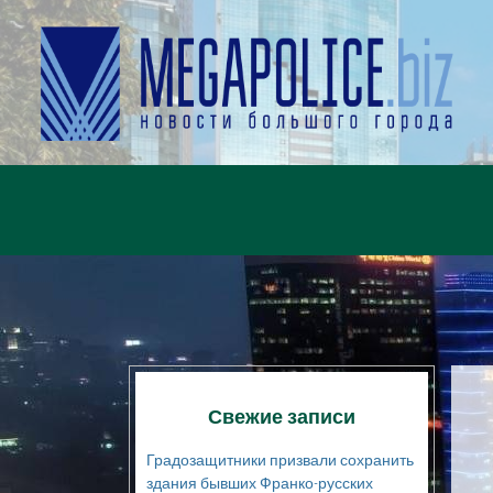
Свежие записи
Градозащитники призвали сохранить
здания бывших Франко-русских