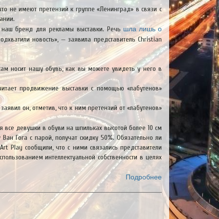
что не имеют претензий к группе «Ленинград» в связи с
ании.
шла лишь о
ли наш бренд для рекламы выставки. Речь
одхватили новость», — заявила представитель Christian
сам носит нашу обувь, как вы можете увидеть у него в
считает продвижение выставки с помощью «лабутенов»
аявил он, отметив, что к ним претензий от «лабутенов»
ля все девушки в обуви на шпильках высотой более 10 см
 Ван Гога с парой, получат скидку 50%. Обязательно ли
Art Play сообщили, что с ними связались представители
использованием интеллектуальной собственности в целях
Подробнее