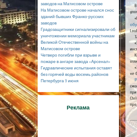
заводов на Матисовом острове
В
На Матисовом острове начался снос
упо
зданий бывших Франко-русских
«
заводов
обу
Градозащитники сигнализировали об
Lou
уничтожении мемориала участникам
Т
Великой Отечественной войны на
«
Матисовом острове
инс
Четверо погибли при взрыве и
К
пожаре в ангаре завода «Арсенал»
отл
«
Гидравлические испытания оставят
не 
без горячей воды восемь районов
Р
Петербурга 9 июня
смо
при
Chr
про
Реклама