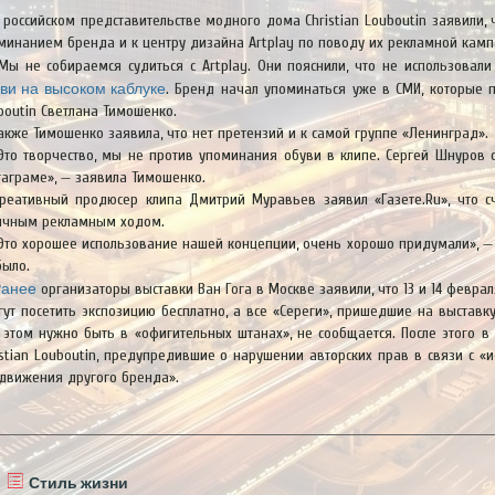
 российском представительстве модного дома Christian Louboutin заявили, 
минанием бренда и к центру дизайна Artplay по поводу их рекламной камп
Мы не собираемся судиться с Artplay. Они пояснили, что не использова
ви на высоком каблуке
. Бренд начал упоминаться уже в СМИ, которые п
boutin Светлана Тимошенко.
акже Тимошенко заявила, что нет претензий и к самой группе «Ленинград».
Это творчество, мы не против упоминания обуви в клипе. Сергей Шнуров 
таграме», — заявила Тимошенко.
реативный продюсер клипа Дмитрий Муравьев заявил «Газете.Ru», что 
ичным рекламным ходом.
Это хорошее использование нашей концепции, очень хорошо придумали», — з
было.
анее
организаторы выставки Ван Гога в Москве заявили, что 13 и 14 февра
гут посетить экспозицию бесплатно, а все «Сереги», пришедшие на выставку
 этом нужно быть в «офигительных штанах», не сообщается. После этого в 
istian Louboutin, предупредившие о нарушении авторских прав в связи с «
движения другого бренда».
Стиль жизни