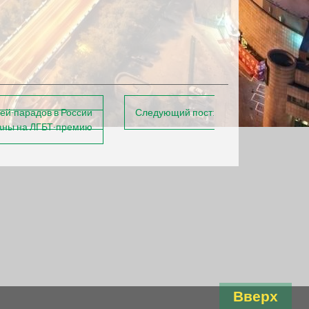
ей-парадов в России
Следующий пост:
аны на ЛГБТ-премию
Вверх