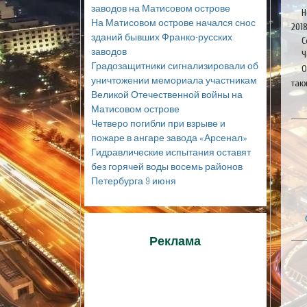
заводов на Матисовом острове
Н
На Матисовом острове начался снос
201
зданий бывших Франко-русских
С
заводов
Ч
Градозащитники сигнализировали об
О
уничтожении мемориала участникам
так
Великой Отечественной войны на
Матисовом острове
Четверо погибли при взрыве и
пожаре в ангаре завода «Арсенал»
Гидравлические испытания оставят
без горячей воды восемь районов
Петербурга 9 июня
Реклама