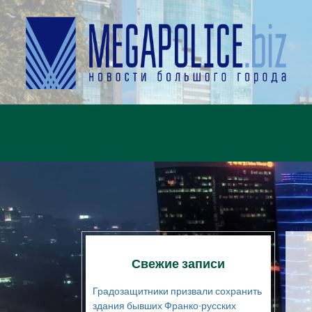
Свежие записи
Градозащитники призвали сохранить
здания бывших Франко-русских