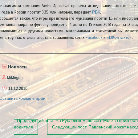
езависимая компания Swiss Appraisal провела исследование, согласно ре
РБК
8 года в России посетят 3,35 млн человек, передает
.
ообщается также, что игры предстоящего мундиаля посетят 1,5 млн иностран
емпионат мира по футболу пройдет с 14 июня по 15 июля 2018 года на 12 стад
знакомиться с другими новостями, материалами и статистикой вы может
Facebook
«ВКонтакте»
же в группах отдела спорта в социальных сетях
и
.
Новости
MrMegap
11.12.2015
Оставить комментарий
П
Предыдущий пост:
На Рублевском шоссе в Москве неизвестн
о
водителя
Следующий пост:
Павленский может наход