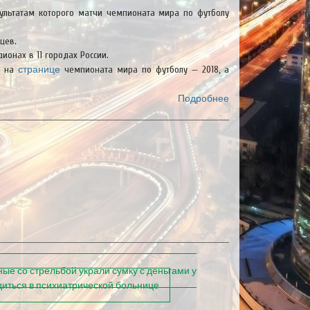
зультатам которого матчи чемпионата мира по футболу
цев.
ионах в 11 городах России.
странице
е на
чемпионата мира по футболу — 2018, а
Подробнее
ые со стрельбой украли сумку с деньгами у
иться в психиатрической больнице