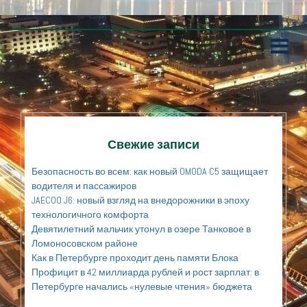
П
е
р
е
й
т
и
к
Свежие записи
с
о
Безопасность во всем: как новый OMODA C5 защищает
д
водителя и пассажиров
е
JAECOO J6: новый взгляд на внедорожники в эпоху
р
технологичного комфорта
ж
а
Девятилетний мальчик утонул в озере Танковое в
н
Ломоносовском районе
и
Как в Петербурге проходит день памяти Блока
ю
Профицит в 42 миллиарда рублей и рост зарплат: в
Петербурге начались «нулевые чтения» бюджета