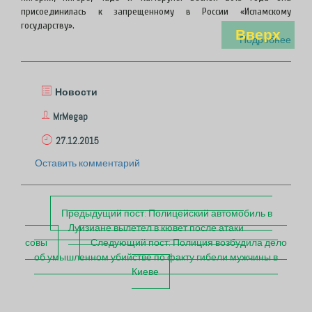
присоединилась к запрещенному в России «Исламскому
государству».
Вверх
Подробнее
Новости
MrMegap
27.12.2015
Оставить комментарий
П
Предыдущий пост:
Полицейский автомобиль в
о
Луизиане вылетел в кювет после атаки
с
совы
Следующий пост:
Полиция возбудила дело
т
об умышленном убийстве по факту гибели мужчины в
н
Киеве
а
в